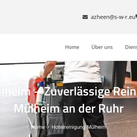
azheen@s-w-r.eu
Home
Über uns
Dien
lheim – Zuverlässige Reini
Mülheim an der Ruhr
Home
Hotelreinigung Mülheim