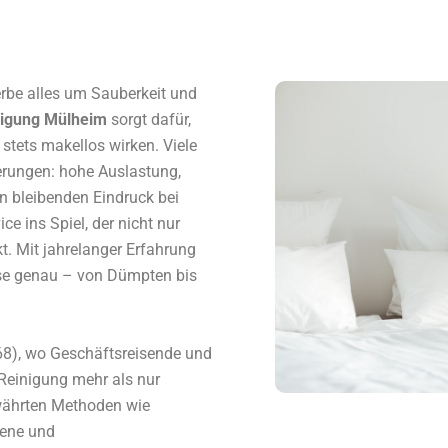
rbe alles um Sauberkeit und
nigung Mülheim
sorgt dafür,
tets makellos wirken. Viele
erungen: hohe Auslastung,
en bleibenden Eindruck bei
e ins Spiel, der nicht nur
t. Mit jahrelanger Erfahrung
sse genau – von Dümpten bis
468), wo Geschäftsreisende und
Reinigung mehr als nur
ewährten Methoden wie
gene und