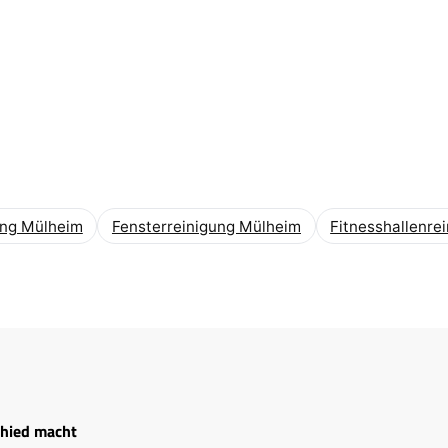
ung Mülheim
Fensterreinigung Mülheim
Fitnesshallenre
chied macht