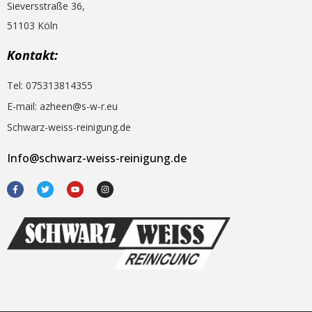
Sieversstraße 36,
51103 Köln
Kontakt:
Tel: 075313814355
E-mail: azheen@s-w-r.eu
Schwarz-weiss-reinigung.de
Info@schwarz-weiss-reinigung.de
F
T
Y
I
a
w
o
n
c
i
u
s
e
t
t
t
b
t
u
a
o
e
b
g
o
r
e
r
k
a
-
m
f