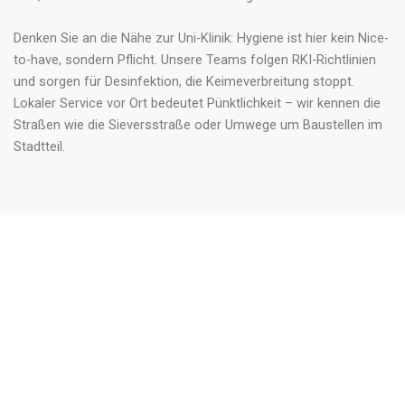
Denken Sie an die Nähe zur Uni-Klinik: Hygiene ist hier kein Nice-
to-have, sondern Pflicht. Unsere Teams folgen RKI-Richtlinien
und sorgen für Desinfektion, die Keimeverbreitung stoppt.
Lokaler Service vor Ort bedeutet Pünktlichkeit – wir kennen die
Straßen wie die Sieversstraße oder Umwege um Baustellen im
Stadtteil.
Unsere Kernleistungen bei der Büroreinigung Lindenthal
swreinigung-Köln deckt alles ab, was Büros in Lindenthal
brauchen. Von der täglichen Bodenreinigung über Staubsaugen
bis hin zur Sanitärreinigung: Wir reinigen Toiletten, Küchen und
Konferenzräume gründlich. Glasreinigung innen, Teppichreinigung
oder Fußbodenpflege – mit Dampfreinigern und
umweltfreundlichen Öko-Reinigern erzielen wir Top-Ergebnisse.