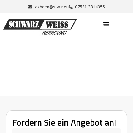
Zum
azheen@s-w-r.eu
07531 3814355
Inhalt
springen
Büroreinigung Lindenthal – Zuverlässige Reinigung
für Ihr Arbeitsumfeld
Home
Büroreinigung Lindenthal
Fordern Sie ein Angebot an!