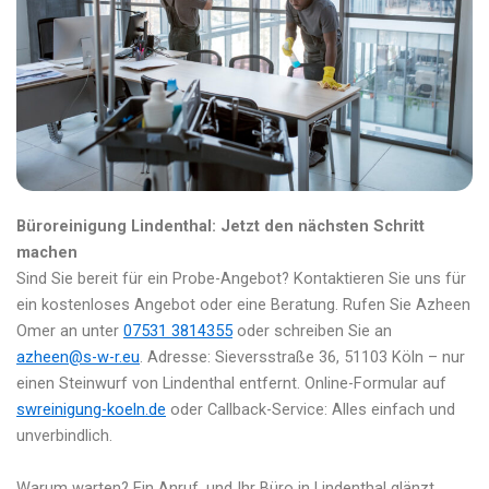
Büroreinigung Lindenthal: Jetzt den nächsten Schritt
machen
Sind Sie bereit für ein Probe-Angebot? Kontaktieren Sie uns für
ein kostenloses Angebot oder eine Beratung. Rufen Sie Azheen
Omer an unter
07531 3814355
oder schreiben Sie an
azheen@s-w-r.eu
. Adresse: Sieversstraße 36, 51103 Köln – nur
einen Steinwurf von Lindenthal entfernt. Online-Formular auf
swreinigung-koeln.de
oder Callback-Service: Alles einfach und
unverbindlich.
Warum warten? Ein Anruf, und Ihr Büro in Lindenthal glänzt.